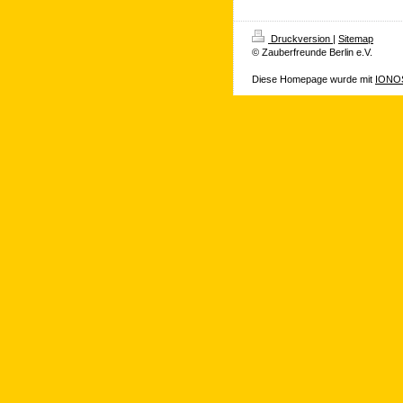
Druckversion
|
Sitemap
© Zauberfreunde Berlin e.V.
Diese Homepage wurde mit
IONOS